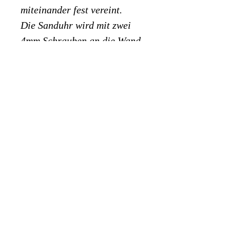
miteinander fest vereint.
Die Sanduhr wird mit zwei 
4mm Schrauben an die Wand 
montiert.
Material:
Holz:
 Fichte/Tanne
Uhr: Mundgeblasenes 
Glas
Maße:
 H 35,00 x B 
12,00 x T 12,00 cm
AGB's
Datenschutz
Impressum