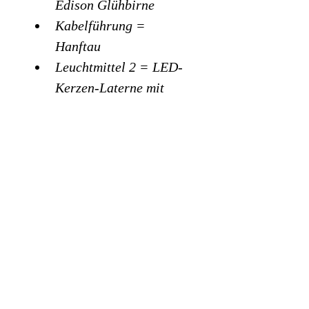
Edison Glühbirne
Kabelführung = 
Hanftau
Leuchtmittel 2 = LED-
Kerzen-Laterne mit 
Schalter
Kabel mit Stecker und 
Kipp-schalter
Technische Daten:
H=157cm x B=45cm x 
T=30cm
Lampenanschluss= Stecker 
mit 220/230V 
Haushaltsstrom